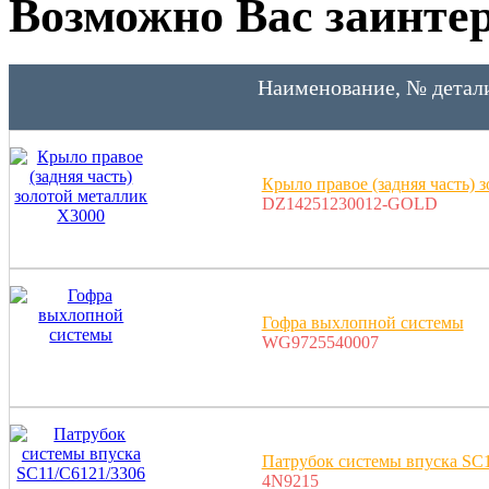
Возможно Вас заинтер
Наименование, № детал
Крыло правое (задняя часть) 
DZ14251230012-GOLD
Гофра выхлопной системы
WG9725540007
Патрубок системы впуска SC1
4N9215