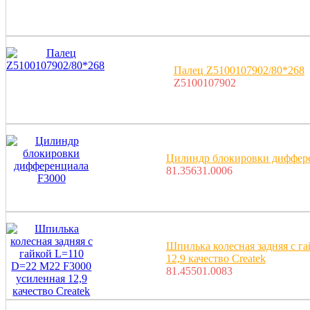
Палец Z5100107902/80*268
Z5100107902
Цилиндр блокировки диффер
81.35631.0006
Шпилька колесная задняя с г
12,9 качество Createk
81.45501.0083